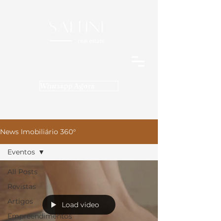
Whatsapp Agora
News Imobiliário 360°
Eventos
All Posts
Revistas
Artigos
Load video
Empreendimentos