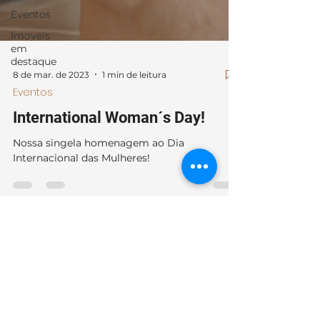
Eventos
Imoveis
em
destaque
8 de mar. de 2023
1 min de leitura
Eventos
International Woman´s Day!
Nossa singela homenagem ao Dia
Internacional das Mulheres!
Login