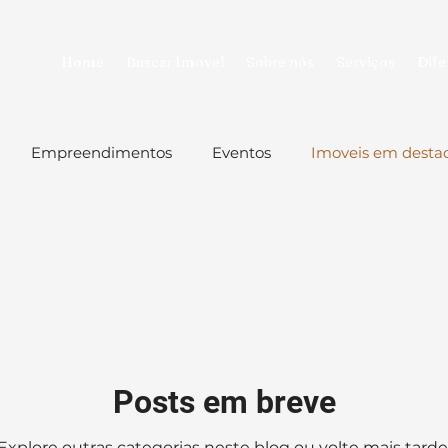
Home
Buscar Imovel
Sobre nós
Serviços
Dife
Empreendimentos
Eventos
Imoveis em desta
Posts em breve
Explore outras categorias neste blog ou volte mais tarde