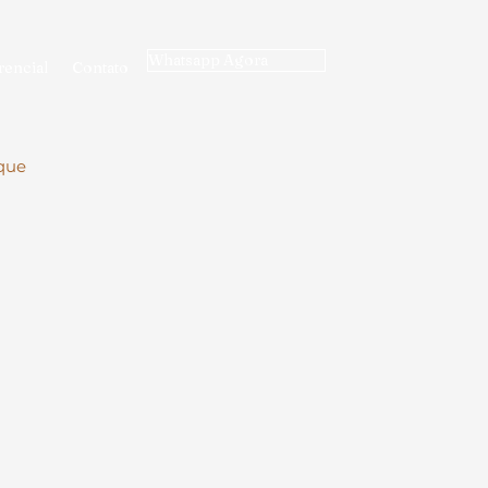
Whatsapp Agora
rencial
Contato
que
.